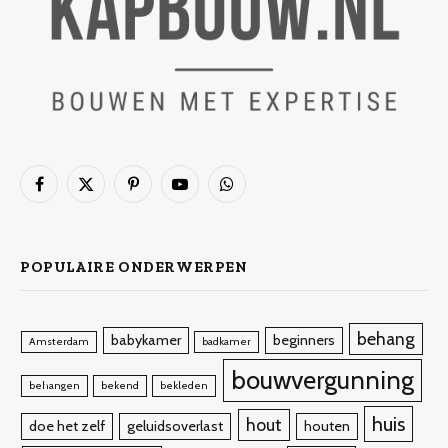
Facebook
X
Pinterest
YouTube
WhatsApp
(Twitter)
POPULAIRE ONDERWERPEN
behang
babykamer
beginners
Amsterdam
badkamer
bouwvergunning
behangen
bekend
bekleden
huis
hout
doe het zelf
geluidsoverlast
houten