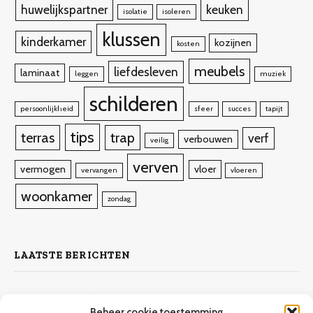
huwelijkspartner
keuken
isolatie
isoleren
klussen
kinderkamer
kozijnen
kosten
meubels
liefdesleven
laminaat
leggen
muziek
schilderen
persoonlijkheid
sfeer
succes
tapijt
tips
terras
trap
verf
verbouwen
veilig
verven
vermogen
vloer
vervangen
vloeren
woonkamer
zondag
LAATSTE BERICHTEN
Zelf laminaat leggen
Beheer cookie toestemming