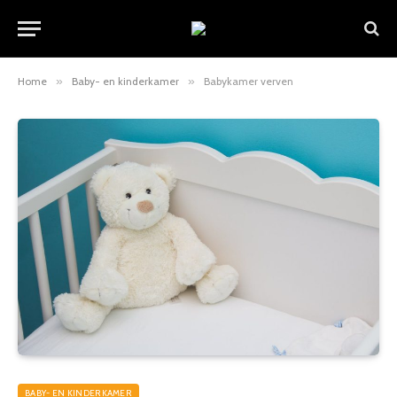
Home
»
Baby- en kinderkamer
»
Babykamer verven
BABY- EN KINDERKAMER