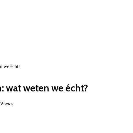
en we écht?
n: wat weten we écht?
4
Views