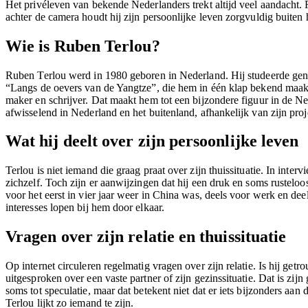
Het privéleven van bekende Nederlanders trekt altijd veel aandacht
achter de camera houdt hij zijn persoonlijke leven zorgvuldig buite
Wie is Ruben Terlou?
Ruben Terlou werd in 1980 geboren in Nederland. Hij studeerde genee
“Langs de oevers van de Yangtze”, die hem in één klap bekend maakte 
maker en schrijver. Dat maakt hem tot een bijzondere figuur in de N
afwisselend in Nederland en het buitenland, afhankelijk van zijn proj
Wat hij deelt over zijn persoonlijke leven
Terlou is niet iemand die graag praat over zijn thuissituatie. In interv
zichzelf. Toch zijn er aanwijzingen dat hij een druk en soms rusteloos
voor het eerst in vier jaar weer in China was, deels voor werk en dee
interesses lopen bij hem door elkaar.
Vragen over zijn relatie en thuissituatie
Op internet circuleren regelmatig vragen over zijn relatie. Is hij getr
uitgesproken over een vaste partner of zijn gezinssituatie. Dat is zijn
soms tot speculatie, maar dat betekent niet dat er iets bijzonders aa
Terlou lijkt zo iemand te zijn.