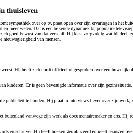
n thuisleven
j komt sympathiek over op tv, praat open over zijn ervaringen in het bu
n meer weten. Dat is een bekende dynamiek bij populaire televisiepers
t zich goed bewust van dat verschil. Hij kiest zorgvuldig wat hij deelt
e de nieuwsgierigheid van mensen.
eest. Hij heeft zich nooit officieel uitgesproken over een huwelijk of 
an kinderen. Er is geen bevestigde informatie over zijn gezinssituatie.
publiciteit te houden. Hij praat in interviews liever over zijn werk, zi
t buitenland vanwege zijn werk als documentairemaker en arts. Hij rei
 arts en schrijver. Hij heeft boeken gepubliceerd en geeft lezingen o