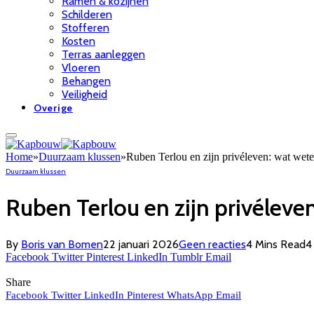
Ramen & kozijnen
Schilderen
Stofferen
Kosten
Terras aanleggen
Vloeren
Behangen
Veiligheid
Overige
Home
»
Duurzaam klussen
»
Ruben Terlou en zijn privéleven: wat wet
Duurzaam klussen
Ruben Terlou en zijn privéleve
By
Boris van Bomen
22 januari 2026
Geen reacties
4 Mins Read
Facebook
Twitter
Pinterest
LinkedIn
Tumblr
Email
Share
Facebook
Twitter
LinkedIn
Pinterest
WhatsApp
Email