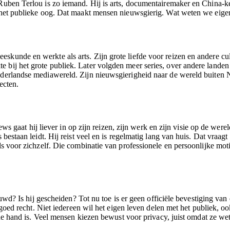
. Ruben Terlou is zo iemand. Hij is arts, documentairemaker en China-
n het publieke oog. Dat maakt mensen nieuwsgierig. Wat weten we eige
skunde en werkte als arts. Zijn grote liefde voor reizen en andere c
bij het grote publiek. Later volgden meer series, over andere landen e
ederlandse mediawereld. Zijn nieuwsgierigheid naar de wereld buiten N
ecten.
iews gaat hij liever in op zijn reizen, zijn werk en zijn visie op de wer
 bestaan leidt. Hij reist veel en is regelmatig lang van huis. Dat vraag
ls voor zichzelf. Die combinatie van professionele en persoonlijke moti
ouwd? Is hij gescheiden? Tot nu toe is er geen officiële bevestiging van
 goed recht. Niet iedereen wil het eigen leven delen met het publiek, oo
n de hand is. Veel mensen kiezen bewust voor privacy, juist omdat ze we