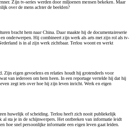
kenner. Zijn tv-series werden door miljoenen mensen bekeken. Maar
nlijk over de mens achter de beelden?
ulturen bracht hem naar China. Daar maakte hij de documentaireserie
n onderwerpen. Hij combineert zijn werk als arts met zijn rol als tv-
ederland is in al zijn werk zichtbaar. Terlou woont en werkt
eld. Zijn eigen gevoelens en relaties houdt hij grotendeels voor
t wat van iedereen om hem heen. In een reportage vertelde hij dat hij
even zegt iets over hoe hij zijn leven inricht. Werk en eigen
 een huwelijk of scheiding. Terlou heeft zich nooit publiekelijk
k al sta je in de schijnwerpers. Het ontbreken van informatie leidt
ten hoe snel persoonlijke informatie een eigen leven gaat leiden.