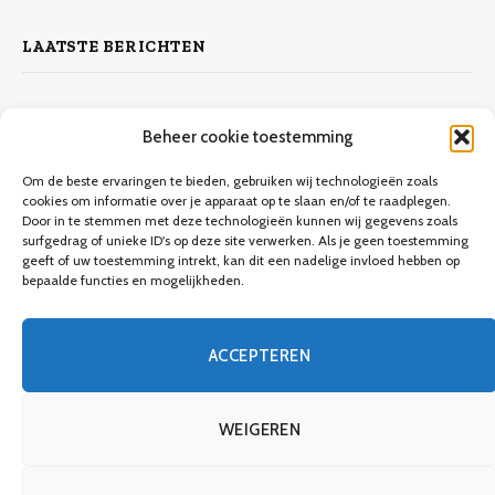
LAATSTE BERICHTEN
Zelf laminaat leggen
Beheer cookie toestemming
4 november 2023
10.132
Views
Om de beste ervaringen te bieden, gebruiken wij technologieën zoals
cookies om informatie over je apparaat op te slaan en/of te raadplegen.
Door in te stemmen met deze technologieën kunnen wij gegevens zoals
Keuken verbouwen op een budget
surfgedrag of unieke ID's op deze site verwerken. Als je geen toestemming
geeft of uw toestemming intrekt, kan dit een nadelige invloed hebben op
9 december 2023
9.706
Views
bepaalde functies en mogelijkheden.
Een gids voor meubels verven
ACCEPTEREN
8 december 2023
3.746
Views
WEIGEREN