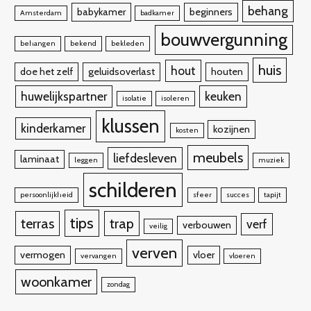
behang
babykamer
beginners
Amsterdam
badkamer
bouwvergunning
behangen
bekend
bekleden
huis
hout
doe het zelf
geluidsoverlast
houten
huwelijkspartner
keuken
isolatie
isoleren
klussen
kinderkamer
kozijnen
kosten
meubels
liefdesleven
laminaat
leggen
muziek
schilderen
persoonlijkheid
sfeer
succes
tapijt
tips
terras
trap
verf
verbouwen
veilig
verven
vermogen
vloer
vervangen
vloeren
woonkamer
zondag