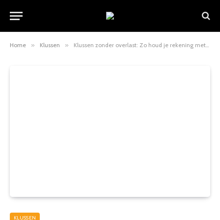
Home
»
Klussen
»
Klussen zonder overlast: Zo houd je rekening met tijd en buren
KLUSSEN