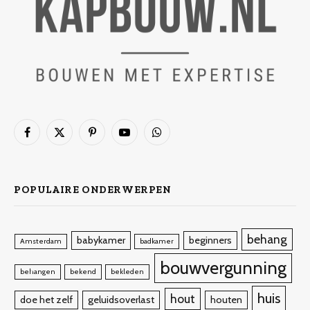
Facebook
X
Pinterest
YouTube
WhatsApp
(Twitter)
POPULAIRE ONDERWERPEN
behang
babykamer
beginners
Amsterdam
badkamer
bouwvergunning
behangen
bekend
bekleden
huis
hout
doe het zelf
geluidsoverlast
houten