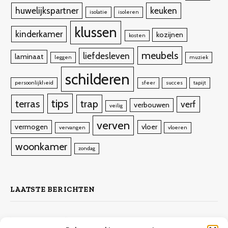
huwelijkspartner
keuken
isolatie
isoleren
klussen
kinderkamer
kozijnen
kosten
meubels
liefdesleven
laminaat
leggen
muziek
schilderen
persoonlijkheid
sfeer
succes
tapijt
tips
terras
trap
verf
verbouwen
veilig
verven
vermogen
vloer
vervangen
vloeren
woonkamer
zondag
LAATSTE BERICHTEN
Zelf laminaat leggen