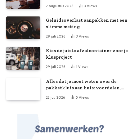
2 augustus 2026
3
Views
Geluidsoverlast aanpakken met een
slimme meting
29 juli 2026
3
Views
Kies de juiste afvalcontainer voor je
klusproject
29 juli 2026
1
Views
Alles dat je moet weten over de
pakketkluis aan huis: voordelen,
kooptips en belang
23 juli 2026
5
Views