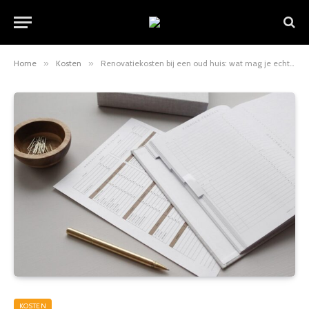
Home
»
Kosten
»
Renovatiekosten bij een oud huis: wat mag je echt verwachten?
KOSTEN