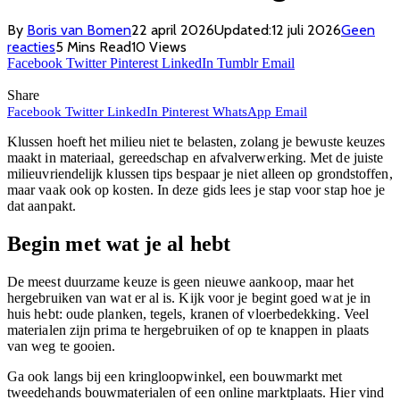
By
Boris van Bomen
22 april 2026
Updated:
12 juli 2026
Geen
reacties
5 Mins Read
10
Views
Facebook
Twitter
Pinterest
LinkedIn
Tumblr
Email
Share
Facebook
Twitter
LinkedIn
Pinterest
WhatsApp
Email
Klussen hoeft het milieu niet te belasten, zolang je bewuste keuzes
maakt in materiaal, gereedschap en afvalverwerking. Met de juiste
milieuvriendelijk klussen tips bespaar je niet alleen op grondstoffen,
maar vaak ook op kosten. In deze gids lees je stap voor stap hoe je
dat aanpakt.
Begin met wat je al hebt
De meest duurzame keuze is geen nieuwe aankoop, maar het
hergebruiken van wat er al is. Kijk voor je begint goed wat je in
huis hebt: oude planken, tegels, kranen of vloerbedekking. Veel
materialen zijn prima te hergebruiken of op te knappen in plaats
van weg te gooien.
Ga ook langs bij een kringloopwinkel, een bouwmarkt met
tweedehands bouwmaterialen of een online marktplaats. Hier vind