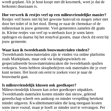
wordt geplant. Als je hout koopt met dit keurmerk, weet je dat de
herkomst duurzaam is.
Hoe verwerk ik restjes verf op een milieuvriendelijke manier?
Restjes verf horen niet bij het gewone huisvuil en mogen zeker niet
door het toilet of in het riool. Breng ze naar de chemokar of de
milieustraat in jouw gemeente. Veel gemeenten zamelen dit gratis
in. Kleine restjes van verf op waterbasis kun je soms laten
opdrogen en daarna bij het restafval gooien, maar check dit eerst bij
jouw gemeente.
Waar kan ik tweedehands bouwmaterialen vinden?
Tweedehands bouwmaterialen zijn te vinden via online platforms
zoals Marktplaats, maar ook via kringloopwinkels en
gespecialiseerde bouwmaterialenzaken die tweedehands spullen
verkopen. Soms hebben sloopbedrijven ook materialen die je over
kunt nemen. Het loont om eerst te zoeken voor je naar de
bouwmarkt gaat.
Is milieuvriendelijk klussen ook goedkoper?
Milieuvriendelijk klussen kan zeker goedkoper uitpakken.
Tweedehands materialen kosten minder dan nieuw, geleend
gereedschap scheelt een aankoop en minder verspilling betekent
minder uitgaven. Kwaliteitsmaterialen die lang meegaan kosten
soms meer vooraf, maar je hoeft ze minder snel te vervangen. Per