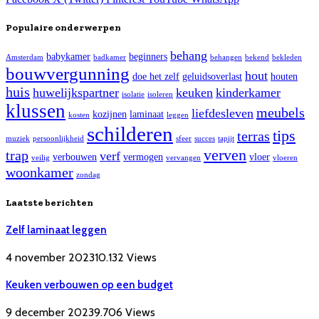
Populaire onderwerpen
behang
babykamer
beginners
Amsterdam
badkamer
behangen
bekend
bekleden
bouwvergunning
hout
doe het zelf
geluidsoverlast
houten
huis
huwelijkspartner
keuken
kinderkamer
isolatie
isoleren
klussen
meubels
liefdesleven
kozijnen
laminaat
kosten
leggen
schilderen
tips
terras
muziek
persoonlijkheid
sfeer
succes
tapijt
verven
trap
verf
verbouwen
vermogen
vloer
veilig
vervangen
vloeren
woonkamer
zondag
Laatste berichten
Zelf laminaat leggen
4 november 2023
10.132
Views
Keuken verbouwen op een budget
9 december 2023
9.706
Views