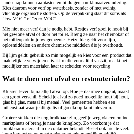
landschap kunnen aantasten en bijdragen aan klimaatverandering.
Kies daarom voor verf op waterbasis, zonder of met weinig
vluchtige organische stoffen. Op de verpakking staat dit soms als
“low VOC” of “zero VOC”.
Mix niet meer verf dan je nodig hebt. Restjes verf gooi je nooit bij
het gewone afval of door het toilet. Breng ze naar het chemokar of
het milieupark in jouw gemeente. Hetzelfde geldt voor lijm,
oplosmiddelen en andere chemische middelen die je overhoudt.
Bij lijm geldt: gebruik zo min mogelijk en kies voor een product dat
makkelijk te verwijderen is. Lijm die voor altijd vastzit, maakt het
moeilijker om materialen later te scheiden voor recycling.
Wat te doen met afval en restmaterialen?
Klussen levert bijna altijd afval op. Hoe je daarmee omgaat, maakt
een groot verschil. Scheid je afval zo goed mogelijk: hout bij hout,
glas bij glas, metaal bij metaal. Veel gemeenten hebben een
milieustraat waar je dit gratis of goedkoop kunt inleveren.
Grotere stukken die nog bruikbaar zijn, geef je weg via een online
marktplaats of breng je naar de kringloop. Zo voorkom je dat
bruikbaar materiaal in de container belandt. Bestel ook niet te veel:
koop bewust en op maat zodat er zo min mogelijk overblijft.