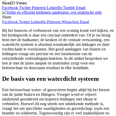
Read
21
Views
Facebook
Twitter
Pinterest
LinkedIn
Tumblr
Email
Share
Facebook
Twitter
LinkedIn
Pinterest
WhatsApp
Email
Bij het bouwen of verbouwen van een woning komt veel kijken, en
het leidingwerk is daar een cruciaal onderdeel van. Of je nu bezig
bent met de badkamer, de keuken of de centrale verwarming, een
waterdicht systeem is absoluut noodzakelijk om lekkages en dure
vochtschade te voorkomen. Het goed aanleggen van buizen en
leidingen vraagt om precisie en een basiskennis van de
verschillende verbindingstechnieken. In dit artikel bespreken we
hoe je met de juiste aanpak en materialen zorgt voor een
betrouwbaar en duurzaam resultaat in elke installatie.
De basis van een waterdicht systeem
Een betrouwbaar water- of gassysteem begint altijd bij het kiezen
van de juiste buizen en fittingen. Vroeger werd er vrijwel
uitsluitend gesoldeerd om koperen leidingen met elkaar te
verbinden. Hoewel dit nog steeds een uitstekende methode is,
vraagt het om specifieke vaardigheden en gereedschap, zoals een
brander en soldeertin. Tegenwoordig zijn er veel makkelijkere en