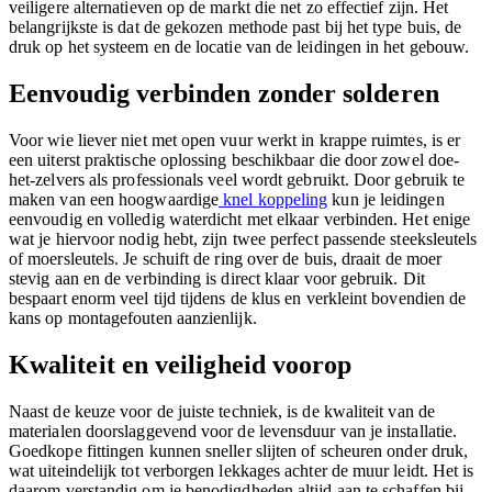
veiligere alternatieven op de markt die net zo effectief zijn. Het
belangrijkste is dat de gekozen methode past bij het type buis, de
druk op het systeem en de locatie van de leidingen in het gebouw.
Eenvoudig verbinden zonder solderen
Voor wie liever niet met open vuur werkt in krappe ruimtes, is er
een uiterst praktische oplossing beschikbaar die door zowel doe-
het-zelvers als professionals veel wordt gebruikt. Door gebruik te
maken van een hoogwaardige
knel koppeling
kun je leidingen
eenvoudig en volledig waterdicht met elkaar verbinden. Het enige
wat je hiervoor nodig hebt, zijn twee perfect passende steeksleutels
of moersleutels. Je schuift de ring over de buis, draait de moer
stevig aan en de verbinding is direct klaar voor gebruik. Dit
bespaart enorm veel tijd tijdens de klus en verkleint bovendien de
kans op montagefouten aanzienlijk.
Kwaliteit en veiligheid voorop
Naast de keuze voor de juiste techniek, is de kwaliteit van de
materialen doorslaggevend voor de levensduur van je installatie.
Goedkope fittingen kunnen sneller slijten of scheuren onder druk,
wat uiteindelijk tot verborgen lekkages achter de muur leidt. Het is
daarom verstandig om je benodigdheden altijd aan te schaffen bij