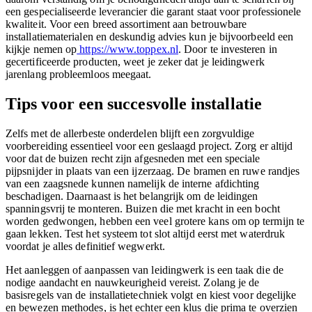
een gespecialiseerde leverancier die garant staat voor professionele
kwaliteit. Voor een breed assortiment aan betrouwbare
installatiematerialen en deskundig advies kun je bijvoorbeeld een
kijkje nemen op
https://www.toppex.nl
. Door te investeren in
gecertificeerde producten, weet je zeker dat je leidingwerk
jarenlang probleemloos meegaat.
Tips voor een succesvolle installatie
Zelfs met de allerbeste onderdelen blijft een zorgvuldige
voorbereiding essentieel voor een geslaagd project. Zorg er altijd
voor dat de buizen recht zijn afgesneden met een speciale
pijpsnijder in plaats van een ijzerzaag. De bramen en ruwe randjes
van een zaagsnede kunnen namelijk de interne afdichting
beschadigen. Daarnaast is het belangrijk om de leidingen
spanningsvrij te monteren. Buizen die met kracht in een bocht
worden gedwongen, hebben een veel grotere kans om op termijn te
gaan lekken. Test het systeem tot slot altijd eerst met waterdruk
voordat je alles definitief wegwerkt.
Het aanleggen of aanpassen van leidingwerk is een taak die de
nodige aandacht en nauwkeurigheid vereist. Zolang je de
basisregels van de installatietechniek volgt en kiest voor degelijke
en bewezen methodes, is het echter een klus die prima te overzien