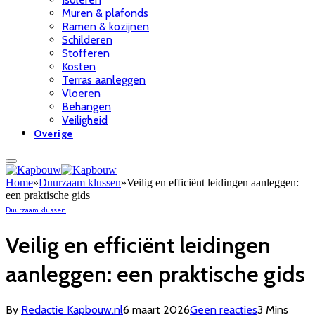
Muren & plafonds
Ramen & kozijnen
Schilderen
Stofferen
Kosten
Terras aanleggen
Vloeren
Behangen
Veiligheid
Overige
Home
»
Duurzaam klussen
»
Veilig en efficiënt leidingen aanleggen:
een praktische gids
Duurzaam klussen
Veilig en efficiënt leidingen
aanleggen: een praktische gids
By
Redactie Kapbouw.nl
6 maart 2026
Geen reacties
3 Mins