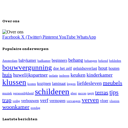
Over ons
Facebook
X (Twitter)
Pinterest
YouTube
WhatsApp
Populaire onderwerpen
behang
babykamer
beginners
Amsterdam
badkamer
behangen
bekend
bekleden
bouwvergunning
hout
doe het zelf
geluidsoverlast
houten
huis
huwelijkspartner
keuken
kinderkamer
isolatie
isoleren
klussen
meubels
liefdesleven
kozijnen
laminaat
kosten
leggen
schilderen
tips
terras
muziek
persoonlijkheid
sfeer
succes
tapijt
verven
trap
verf
verbouwen
vermogen
vloer
veilig
vervangen
vloeren
woonkamer
zondag
Laatste berichten