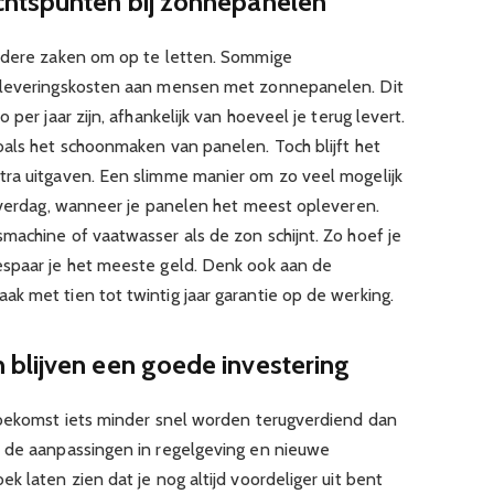
chtspunten bij zonnepanelen
andere zaken om op te letten. Sommige
ugleveringskosten aan mensen met zonnepanelen. Dit
per jaar zijn, afhankelijk van hoeveel je terug levert.
oals het schoonmaken van panelen. Toch blijft het
tra uitgaven. Een slimme manier om zo veel mogelijk
 overdag, wanneer je panelen het meest opleveren.
machine of vaatwasser als de zon schijnt. Zo hoef je
espaar je het meeste geld. Denk ook aan de
k met tien tot twintig jaar garantie op de werking.
blijven een goede investering
toekomst iets minder snel worden terugverdiend dan
r de aanpassingen in regelgeving en nieuwe
k laten zien dat je nog altijd voordeliger uit bent