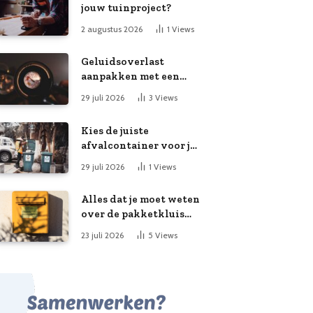
jouw tuinproject?
2 augustus 2026
1
Views
Geluidsoverlast
aanpakken met een
slimme meting
29 juli 2026
3
Views
Kies de juiste
afvalcontainer voor je
klusproject
29 juli 2026
1
Views
Alles dat je moet weten
over de pakketkluis
aan huis: voordelen,
23 juli 2026
5
Views
kooptips en belang