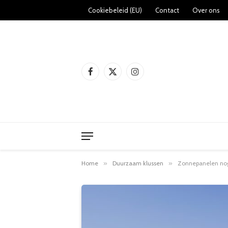
Cookiebeleid (EU)
Contact
Over ons
Facebook
X
Instagram
(Twitter)
Home
»
Duurzaam klussen
»
Zonnepanelen nog