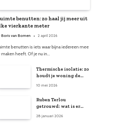
uimte benutten: zo haal jij meer uit
lke vierkante meter
y
Boris van Bomen
2 april 2026
uimte benutten is iets waar bijna iedereen mee
e maken heeft. Of je nu in…
Thermische isolatie: zo
houdt je woning de
warmte vast
10 mei 2026
Ruben Terlou
getrouwd: wat is er
bekend over zijn
28 januari 2026
privéleven?