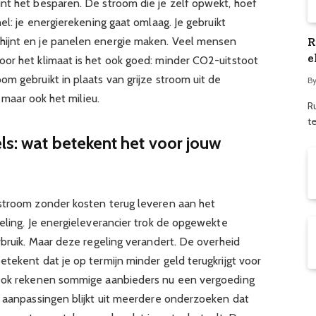
nt het besparen. De stroom die je zelf opwekt, hoef
el: je energierekening gaat omlaag. Je gebruikt
ijnt en je panelen energie maken. Veel mensen
R
e
or het klimaat is het ook goed: minder CO2-uitstoot
m gebruikt in plaats van grijze stroom uit de
B
, maar ook het milieu.
R
t
ls: wat betekent het voor jouw
 stroom zonder kosten terug leveren aan het
eling. Je energieleverancier trok de opgewekte
rbruik. Maar deze regeling verandert. De overheid
tekent dat je op termijn minder geld terugkrijgt voor
 Ook rekenen sommige aanbieders nu een vergoeding
e aanpassingen blijkt uit meerdere onderzoeken dat